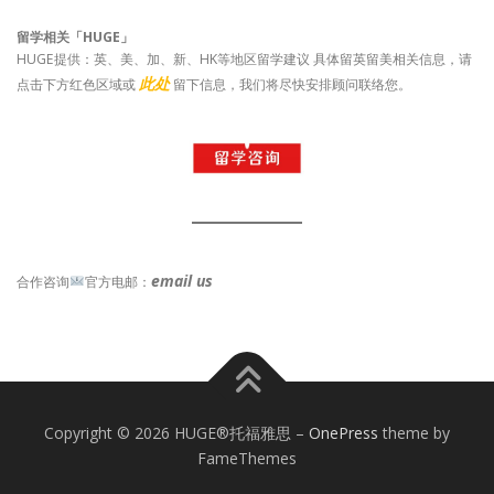
留学相关「HUGE」
HUGE提供：英、美、加、新、HK等地区留学建议 具体留英留美相关信息，请
此处
点击下方红色区域或
留下信息，我们将尽快安排顾问联络您。
email us
合作咨询
官方电邮：
Copyright © 2026 HUGE®托福雅思
–
OnePress
theme by
FameThemes