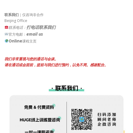
联系我们
｜仅咨询非合作
Beijing Office
打电话联系我们
联系电话：
email us
官方电邮：
Online
课程主页
我们非常重视与您的通话与会谈。
请在通话或会面前，提前与我们进行预约，以免不周。感谢配合。