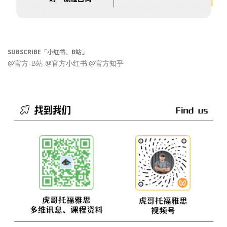
SUBSCRIBE「小红书、B站」
@官方-B站
@官方小红书
@官方知乎