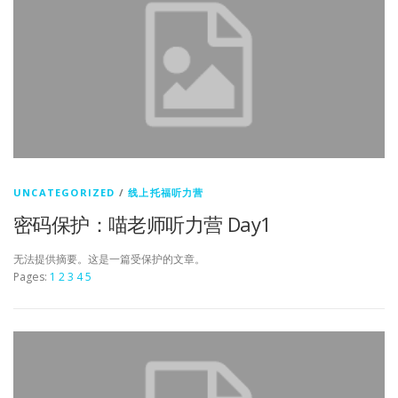
UNCATEGORIZED
/
线上托福听力营
密码保护：喵老师听力营 Day1
无法提供摘要。这是一篇受保护的文章。
Pages:
1
2
3
4
5