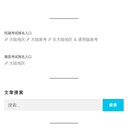
托福考试报名入口
大陆地区
大陆家考
非大陆地区 & 通用版家考
雅思考试报名入口
大陆地区
文章搜索
搜
索：