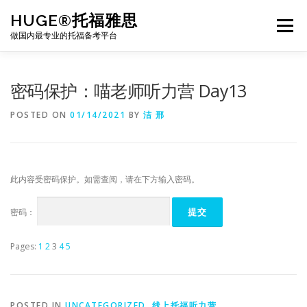
Skip
HUGE®托福雅思
to
Menu
content
做国内最专业的托福备考平台
TOEFL课程｜其他课程
TOEFL各科主页
密码保护：喵老师听力营 Day13
POSTED ON
01/14/2021
BY
洁 邢
TOEFL干货资料
备考｜课程规划
团队
此内容受密码保护。如需查阅，请在下方输入密码。
BJ北京｜OFFICE
托福题库登陆
密码：
Pages:
1
2
3
4
5
POSTED IN
UNCATEGORIZED
,
线上托福听力营