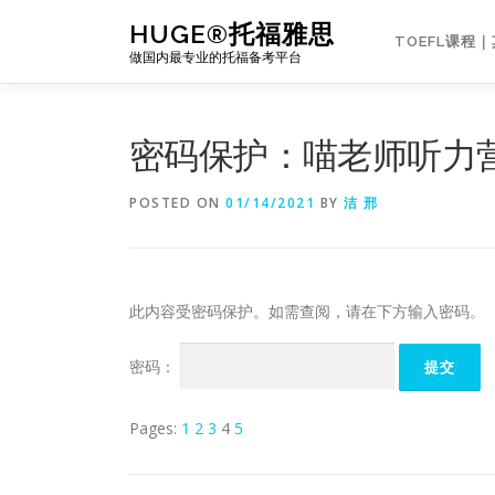
Skip
HUGE®托福雅思
to
TOEFL课程
做国内最专业的托福备考平台
content
密码保护：喵老师听力营 
POSTED ON
01/14/2021
BY
洁 邢
此内容受密码保护。如需查阅，请在下方输入密码。
密码：
Pages:
1
2
3
4
5