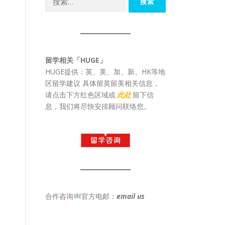
索：
留学相关「HUGE」
HUGE提供：英、美、加、新、HK等地
区留学建议 具体留英留美相关信息，
请点击下方红色区域或
此处
留下信
息，我们将尽快安排顾问联络您。
合作咨询
官方电邮：
email us