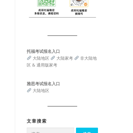
托福考试报名入口
大陆地区
大陆家考
非大陆地
区 & 通用版家考
雅思考试报名入口
大陆地区
文章搜索
搜