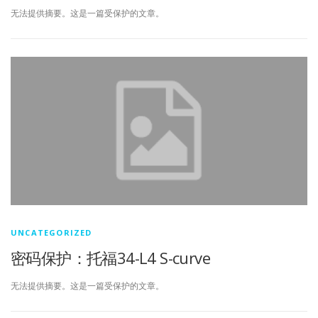
无法提供摘要。这是一篇受保护的文章。
UNCATEGORIZED
密码保护：托福34-L4 S-curve
无法提供摘要。这是一篇受保护的文章。