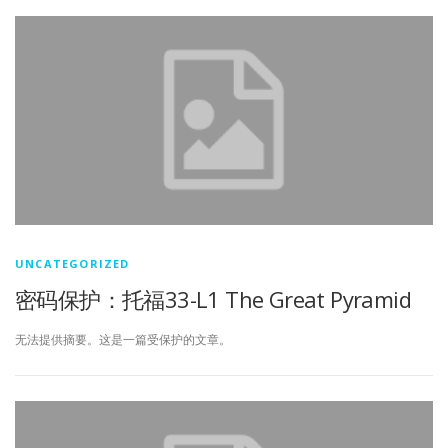
UNCATEGORIZED
密码保护：托福33-L1 The Great Pyramid
无法提供摘要。这是一篇受保护的文章。