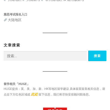
雅思考试报名入口
大陆地区
文章搜索
搜
索：
留学相关「HUGE」
HUGE提供：英、美、加、新、HK等地区留学建议 具体留英留美相关信息，请
此处
点击下方红色区域或
留下信息，我们将尽快安排顾问联络您。