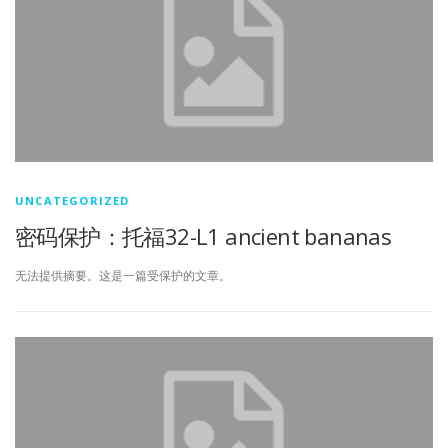
UNCATEGORIZED
密码保护：托福32-L1 ancient bananas
无法提供摘要。这是一篇受保护的文章。