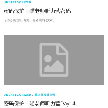
UNCATEGORIZED
密码保护：喵老师听力营密码
无法提供摘要。这是一篇受保护的文章。
UNCATEGORIZED
/
线上托福听力营
密码保护：喵老师听力营Day14