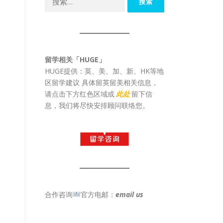
索：
留学相关「HUGE」
HUGE提供：英、美、加、新、HK等地
区留学建议 具体留英留美相关信息，
请点击下方红色区域或
此处
留下信
息，我们将尽快安排顾问联络您。
合作咨询
官方电邮：
email us