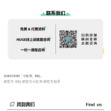
SUBSCRIBE「小红书、B站」
@官方-B站
@官方小红书
@官方知乎