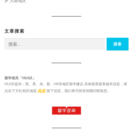
大陆地区
文章搜索
搜
索：
留学相关「HUGE」
HUGE提供：英、美、加、新、HK等地区留学建议 具体留英留美相关信息，请
此处
点击下方红色区域或
留下信息，我们将尽快安排顾问联络您。