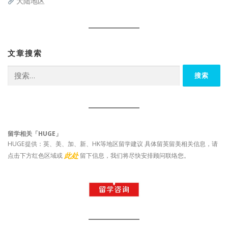
大陆地区
文章搜索
搜
索：
留学相关「HUGE」
HUGE提供：英、美、加、新、HK等地区留学建议 具体留英留美相关信息，请
此处
点击下方红色区域或
留下信息，我们将尽快安排顾问联络您。