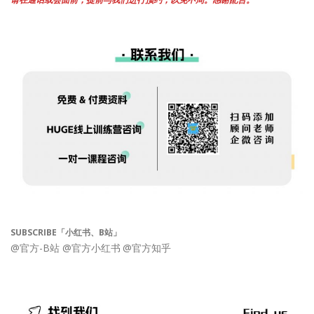
SUBSCRIBE「小红书、B站」
@官方-B站
@官方小红书
@官方知乎