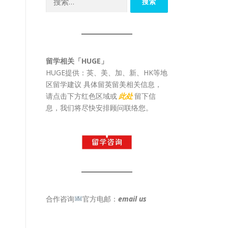
索：
留学相关「HUGE」
HUGE提供：英、美、加、新、HK等地
区留学建议 具体留英留美相关信息，
请点击下方红色区域或
此处
留下信
息，我们将尽快安排顾问联络您。
合作咨询
官方电邮：
email us