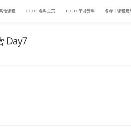
｜其他课程
TOEFL各科主页
TOEFL干货资料
备考｜课程规
Day7