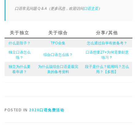
口语常见问题 Q & A（更多讯息，欢迎访问
口语主页
）
关于独立
关于综合
分享/其他
什么是段子？
TPO合集
怎么通过自学有效备考？
独立口语怎么
口语想要27+为何需要刻意
综合口语怎么练？
练？
练习？
独立为什么要
为什么说综合口语是最完
段子是什么？能用吗？怎么
看串讲？
美的备考资料
用？【多图】
POSTED IN
2020口语免费活动