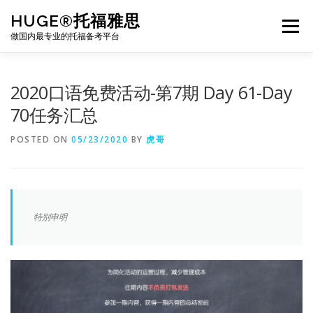
Skip
HUGE®托福雅思
to
Menu
content
做国内最专业的托福备考平台
TOEFL课程｜其他课程
TOEFL各科主页
2020口语免费活动-第7期 Day 61-Day
70任务汇总
TOEFL干货资料
备考｜课程规划
团队
POSTED ON
05/23/2020
BY
虎哥
BJ北京｜OFFICE
托福题库登陆
特别申明