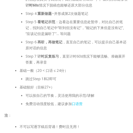
计时60s
情况下脱稿也能够还原大部分信息
Step 4
重新做题
~并形成第2次做题笔记
Step 5
看笔记示范
：边看边在重要信息处暂停，对比自己的笔
记，找到自己笔记中“听到但没有记”，“能记的下来但是没有记”,
“应该记但是漏听了”… 等问题
Step 6
再听，再做笔记
，直至自己的笔记，可以提示自己基本还
原对话的信息
Step 7
计时反复练习
，直至计时60s情况下能够流畅、准确展开
答案，再录音
基础一般（20 < 口语 ≤ 24分）
跳过Step 1和2即可
基础较好（目标27+）
可以按自己的节奏，灵活使用我的示范/讲解
免费活动强度较低，建议参加
口语营
注
：
不可以写逐字稿后背诵！费时且无用！