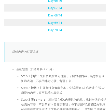
Day 66 T6
Day 67 T4
Day 68 T4
Day 69 T4
Day 70 T4
总结内容的打开方式
基础较差（口语单科 ≤ 20分）
Step 1
扫盲
：先听音频的逐句讲解，了解对话内容，熟悉所有词
汇和表达（不会的地方记录、背诵下来）
Step 2
转述
：打开标注版音频文本，尝试用第3人称转述“主说人”
所说的内容，直至脱稿也能完成
Step 3
听sample
；对比我在60s内表达的信息，找到合适的转述
信息的节奏（不是所有内容都需要讲；也不是所有我们第2步熟悉
的信息在真实考试情境下我们都能讲得出来~）。直到自己能够在