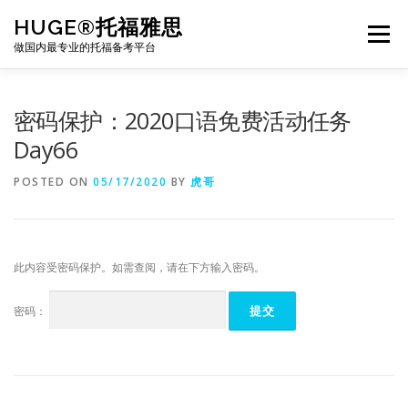
Skip
HUGE®托福雅思
to
Menu
content
做国内最专业的托福备考平台
TOEFL课程｜其他课程
TOEFL各科主页
密码保护：2020口语免费活动任务
Day66
TOEFL干货资料
备考｜课程规划
团队
POSTED ON
05/17/2020
BY
虎哥
BJ北京｜OFFICE
托福题库登陆
此内容受密码保护。如需查阅，请在下方输入密码。
密码：