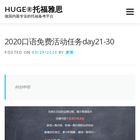
Skip
HUGE®托福雅思
to
Menu
content
做国内最专业的托福备考平台
TOEFL课程｜其他课程
TOEFL各科主页
2020口语免费活动任务day21-30
POSTED ON
03/29/2020
BY
虎哥
TOEFL干货资料
备考｜课程规划
团队
BJ北京｜OFFICE
托福题库登陆
特别申明