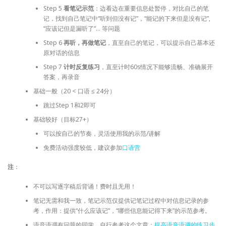
Step 5
看笔记示范
：边看边在重要信息处暂停，对比自己的笔
记，找到自己笔记中“听到但没有记”，“能记的下来但是没有记”,
“应该记但是漏听了”… 等问题
Step 6
再听，再做笔记
，直至自己的笔记，可以提示自己基本还
原对话的信息
Step 7
计时反复练习
，直至计时60s情况下能够流畅、准确展开
答案，再录音
基础一般（20 < 口语 ≤ 24分）
跳过Step 1和2即可
基础较好（目标27+）
可以按自己的节奏，灵活使用我的示范/讲解
免费活动强度较低，建议参加
口语营
注
：
不可以写逐字稿后背诵！费时且无用！
笔记无需和我一致，笔记示范仅提供记笔记过程中对信息记录的参
考，作用：提供“什么应该记”，“哪些信息能记得下来”的示范参考。
语音语调有问题的同学，自行参考这个文章：
提高语音语调的练习步