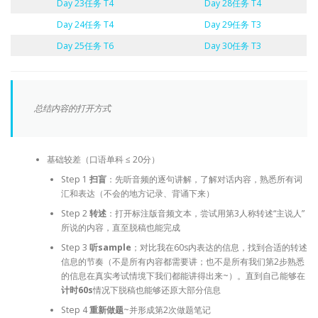
Day 23任务 T4
Day 28任务 T4
Day 24任务 T4
Day 29任务 T3
Day 25任务 T6
Day 30任务 T3
总结内容的打开方式
基础较差（口语单科 ≤ 20分）
Step 1
扫盲
：先听音频的逐句讲解，了解对话内容，熟悉所有词
汇和表达（不会的地方记录、背诵下来）
Step 2
转述
：打开标注版音频文本，尝试用第3人称转述“主说人”
所说的内容，直至脱稿也能完成
Step 3
听sample
；对比我在60s内表达的信息，找到合适的转述
信息的节奏（不是所有内容都需要讲；也不是所有我们第2步熟悉
的信息在真实考试情境下我们都能讲得出来~）。直到自己能够在
计时60s
情况下脱稿也能够还原大部分信息
Step 4
重新做题
~并形成第2次做题笔记