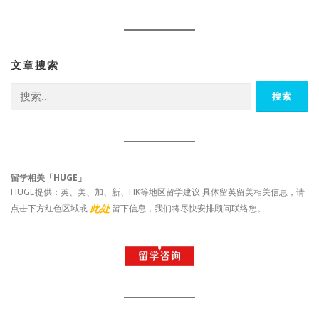
文章搜索
搜
索：
留学相关「HUGE」
HUGE提供：英、美、加、新、HK等地区留学建议 具体留英留美相关信息，请
此处
点击下方红色区域或
留下信息，我们将尽快安排顾问联络您。