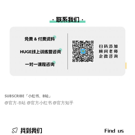
SUBSCRIBE「小红书、B站」
@官方-B站
@官方小红书
@官方知乎