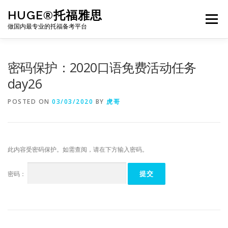
Skip
HUGE®托福雅思
to
Menu
content
做国内最专业的托福备考平台
TOEFL课程｜其他课程
TOEFL各科主页
密码保护：2020口语免费活动任务
day26
TOEFL干货资料
备考｜课程规划
团队
POSTED ON
03/03/2020
BY
虎哥
BJ北京｜OFFICE
托福题库登陆
此内容受密码保护。如需查阅，请在下方输入密码。
密码：