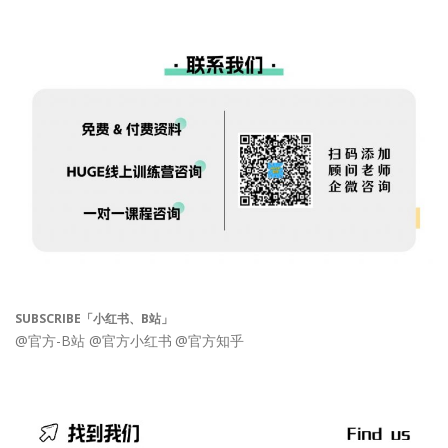
SUBSCRIBE「小红书、B站」
@官方-B站
@官方小红书
@官方知乎