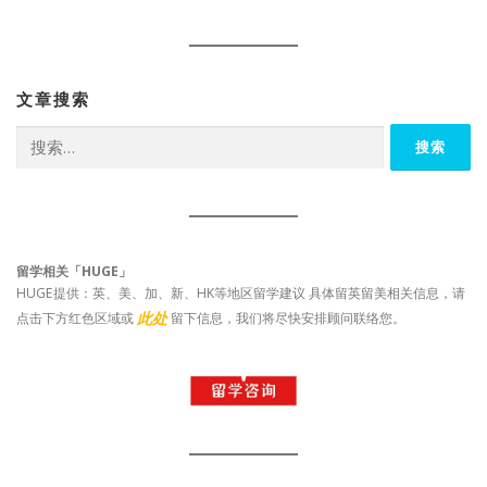
文章搜索
搜
索：
留学相关「HUGE」
HUGE提供：英、美、加、新、HK等地区留学建议 具体留英留美相关信息，请
此处
点击下方红色区域或
留下信息，我们将尽快安排顾问联络您。