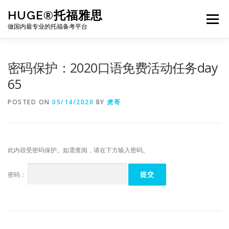
Skip
HUGE®托福雅思
to
Menu
content
做国内最专业的托福备考平台
TOEFL课程｜其他课程
TOEFL各科主页
密码保护：2020口语免费活动任务day
65
TOEFL干货资料
备考｜课程规划
团队
POSTED ON
05/14/2020
BY
虎哥
BJ北京｜OFFICE
托福题库登陆
此内容受密码保护。如需查阅，请在下方输入密码。
密码：