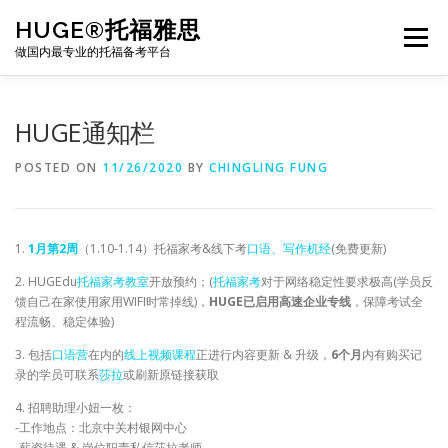
Skip
HUGE®托福雅思
to
Menu
content
做国内最专业的托福备考平台
TOEFL课程｜其他课程
TOEFL各科主页
HUGE通知栏
POSTED ON
11/26/2020
BY
CHINGLING FUNG
TOEFL干货资料
备考｜课程规划
团队
1.
1月第2周
（1.10-1.14）托福家考&线下考
口语、写作机经
(免费更新)
BJ北京｜OFFICE
托福题库登陆
2. HUGEdu
托福家考教室
开放预约；(
托福家考
对于网络稳定性要求极高(学员反
馈自己在家使用家用WIFI时常掉线)，
HUGE已启用高速企业专线
，保障考试全
程流畅、稳定体验)
3. 包括
口语营
在内的
线上视频课程
正进行内容更新 & 升级，
6个月
内有购买记
录的学员可联系
莎拉
或刷新原链接获取
4. 招聘助理小妞一枚：
-工作地点：北京中关村银网中心
-薪资待遇 & 岗位职责私信莎拉老师