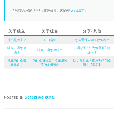
口语常见问题 Q & A（更多讯息，欢迎访问
口语主页
）
关于独立
关于综合
分享/其他
什么是段子？
TPO合集
怎么通过自学有效备考？
独立口语怎么
口语想要27+为何需要刻意
综合口语怎么练？
练？
练习？
独立为什么要
为什么说综合口语是最完
段子是什么？能用吗？怎么
看串讲？
美的备考资料
用？【多图】
POSTED IN
2020口语免费活动