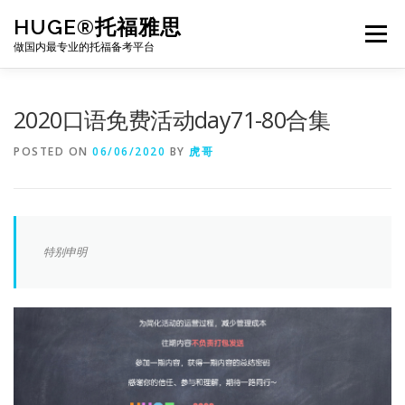
Skip
HUGE®托福雅思
to
Menu
content
做国内最专业的托福备考平台
TOEFL课程｜其他课程
TOEFL各科主页
2020口语免费活动day71-80合集
POSTED ON
06/06/2020
BY
虎哥
TOEFL干货资料
备考｜课程规划
团队
BJ北京｜OFFICE
托福题库登陆
特别申明