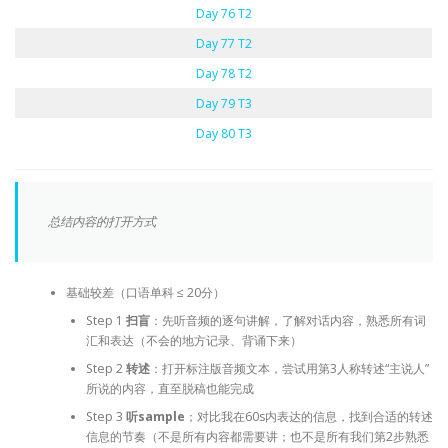
Day 76 T2
Day 77 T2
Day 78 T2
Day 79 T3
Day 80 T3
总结内容的打开方式
基础较差（口语单科 ≤ 20分）
Step 1
扫盲
：先听音频的逐句讲解，了解对话内容，熟悉所有词
汇和表达（不会的地方记录、背诵下来）
Step 2
转述
：打开标注版音频文本，尝试用第3人称转述“主说人”
所说的内容，直至脱稿也能完成
Step 3
听sample
；对比我在60s内表达的信息，找到合适的转述
信息的节奏（不是所有内容都需要讲；也不是所有我们第2步熟悉