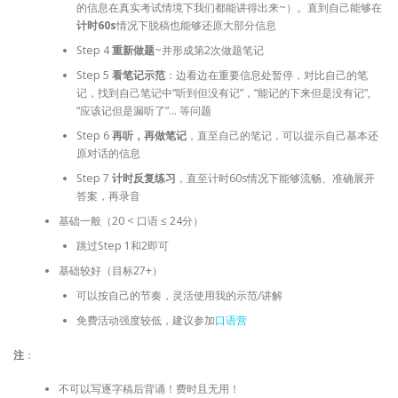
的信息在真实考试情境下我们都能讲得出来~）。直到自己能够在
计时60s
情况下脱稿也能够还原大部分信息
Step 4
重新做题
~并形成第2次做题笔记
Step 5
看笔记示范
：边看边在重要信息处暂停，对比自己的笔
记，找到自己笔记中“听到但没有记”，“能记的下来但是没有记”,
“应该记但是漏听了”… 等问题
Step 6
再听，再做笔记
，直至自己的笔记，可以提示自己基本还
原对话的信息
Step 7
计时反复练习
，直至计时60s情况下能够流畅、准确展开
答案，再录音
基础一般（20 < 口语 ≤ 24分）
跳过Step 1和2即可
基础较好（目标27+）
可以按自己的节奏，灵活使用我的示范/讲解
免费活动强度较低，建议参加
口语营
注
：
不可以写逐字稿后背诵！费时且无用！