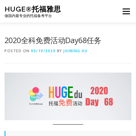
Skip
HUGE®托福雅思
to
Menu
content
做国内最专业的托福备考平台
TOEFL课程｜其他课程
TOEFL各科主页
2020全科免费活动Day68任务
POSTED ON
05/19/2020
BY
JIUMING HU
TOEFL干货资料
备考｜课程规划
团队
BJ北京｜OFFICE
托福题库登陆