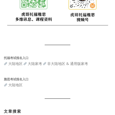
托福考试报名入口
大陆地区
大陆家考
非大陆地区 & 通用版家考
雅思考试报名入口
大陆地区
文章搜索