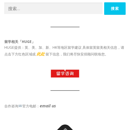
搜
索：
留学相关「HUGE」
HUGE提供：英、美、加、新、HK等地区留学建议 具体留英留美相关信息，请
此处
点击下方红色区域或
留下信息，我们将尽快安排顾问联络您。
email us
合作咨询
官方电邮：