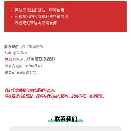
· 网站无需注册登陆，即可使用

· 付费加密内容或福利资料请咨询

· 课程规划请咨询顾问老师
联系我们
｜仅咨询非合作
Beijing Office
打电话联系我们
联系电话：
email us
官方电邮：
Online
课程主页
我们非常重视与您的通话与会谈。
请在通话或会面前，提前与我们进行预约，以免不周。感谢配合。