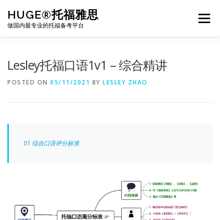
Skip
HUGE®托福雅思
to
Menu
content
做国内最专业的托福备考平台
TOEFL课程｜其他课程
TOEFL各科主页
Lesley托福口语1v1 – 综合精讲
POSTED ON
05/11/2021
BY
LESLEY ZHAO
TOEFL干货资料
备考｜课程规划
团队
BJ北京｜OFFICE
托福题库登陆
01 综合口语评分标准