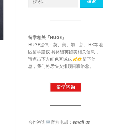
索：
留学相关「HUGE」
HUGE提供：英、美、加、新、HK等地
区留学建议 具体留英留美相关信息，
请点击下方红色区域或
此处
留下信
息，我们将尽快安排顾问联络您。
合作咨询
官方电邮：
email us