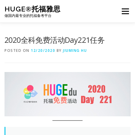
Skip
HUGE®托福雅思
to
Menu
content
做国内最专业的托福备考平台
TOEFL课程｜其他课程
TOEFL各科主页
2020全科免费活动Day221任务
POSTED ON
12/20/2020
BY
JIUMING HU
TOEFL干货资料
备考｜课程规划
团队
BJ北京｜OFFICE
托福题库登陆