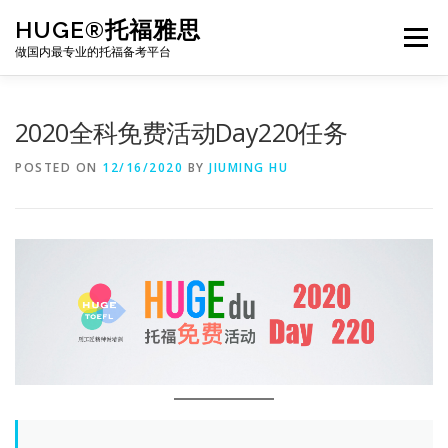
Skip
HUGE®托福雅思
to
Menu
content
做国内最专业的托福备考平台
TOEFL课程｜其他课程
TOEFL各科主页
2020全科免费活动Day220任务
POSTED ON
12/16/2020
BY
JIUMING HU
TOEFL干货资料
备考｜课程规划
团队
BJ北京｜OFFICE
托福题库登陆