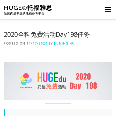
Skip
HUGE®托福雅思
to
Menu
content
做国内最专业的托福备考平台
TOEFL课程｜其他课程
TOEFL各科主页
2020全科免费活动Day198任务
POSTED ON
11/17/2020
BY
JIUMING HU
TOEFL干货资料
备考｜课程规划
团队
BJ北京｜OFFICE
托福题库登陆