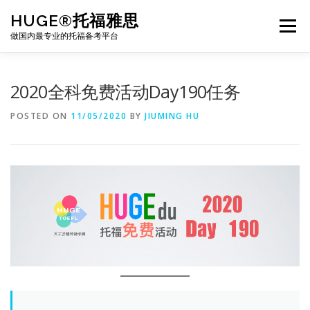
Skip
HUGE®托福雅思
to
Menu
content
做国内最专业的托福备考平台
TOEFL课程｜其他课程
TOEFL各科主页
2020全科免费活动Day190任务
POSTED ON
11/05/2020
BY
JIUMING HU
TOEFL干货资料
备考｜课程规划
团队
BJ北京｜OFFICE
托福题库登陆