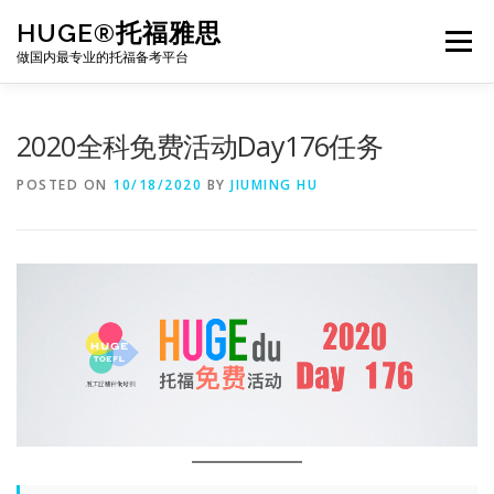
Skip
HUGE®托福雅思
to
Menu
content
做国内最专业的托福备考平台
TOEFL课程｜其他课程
TOEFL各科主页
2020全科免费活动Day176任务
POSTED ON
10/18/2020
BY
JIUMING HU
TOEFL干货资料
备考｜课程规划
团队
BJ北京｜OFFICE
托福题库登陆