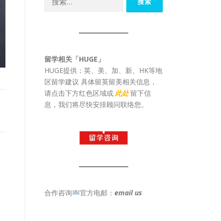
索：
留学相关「HUGE」
HUGE提供：英、美、加、新、HK等地
区留学建议 具体留英留美相关信息，
请点击下方红色区域或
此处
留下信
息，我们将尽快安排顾问联络您。
合作咨询
官方电邮：
email us