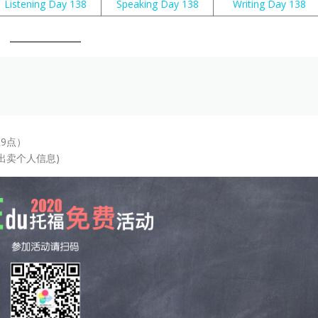
Listening Day 138
Speaking Day 138
Writing Day 138
9点）
出卖个人信息)