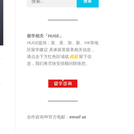
索：
留学相关「HUGE」
HUGE提供：英、美、加、新、HK等地
区留学建议 具体留英留美相关信息，
请点击下方红色区域或
此处
留下信
息，我们将尽快安排顾问联络您。
合作咨询
官方电邮：
email us