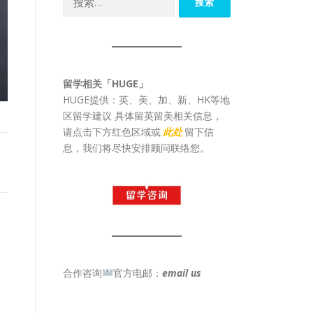
索：
留学相关「HUGE」
HUGE提供：英、美、加、新、HK等地
区留学建议 具体留英留美相关信息，
请点击下方红色区域或
此处
留下信
息，我们将尽快安排顾问联络您。
合作咨询
官方电邮：
email us