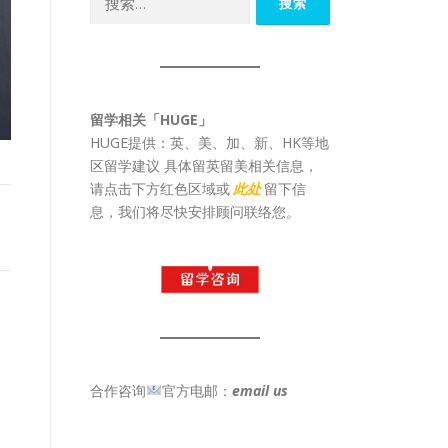
索：
留学相关「HUGE」
HUGE提供：英、美、加、新、HK等地
区留学建议 具体留英留美相关信息，
请点击下方红色区域或
此处
留下信
息，我们将尽快安排顾问联络您。
合作咨询
官方电邮：
email us