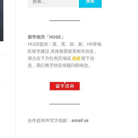
索：
留学相关「HUGE」
HUGE提供：英、美、加、新、HK等地
区留学建议 具体留英留美相关信息，
请点击下方红色区域或
此处
留下信
息，我们将尽快安排顾问联络您。
合作咨询
官方电邮：
email us