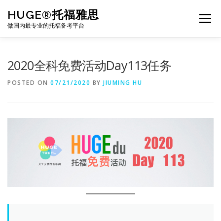
Skip
HUGE®托福雅思
to
Menu
content
做国内最专业的托福备考平台
TOEFL课程｜其他课程
TOEFL各科主页
2020全科免费活动Day113任务
POSTED ON
07/21/2020
BY
JIUMING HU
TOEFL干货资料
备考｜课程规划
团队
BJ北京｜OFFICE
托福题库登陆