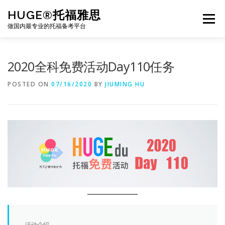
Skip
HUGE®托福雅思
to
Menu
content
做国内最专业的托福备考平台
TOEFL课程｜其他课程
TOEFL各科主页
2020全科免费活动Day110任务
POSTED ON
07/16/2020
BY
JIUMING HU
TOEFL干货资料
备考｜课程规划
团队
BJ北京｜OFFICE
托福题库登陆
活动介绍