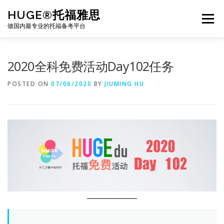
Skip
HUGE®托福雅思
to
Menu
content
做国内最专业的托福备考平台
TOEFL课程｜其他课程
TOEFL各科主页
2020全科免费活动Day102任务
POSTED ON
07/06/2020
BY
JIUMING HU
TOEFL干货资料
备考｜课程规划
团队
BJ北京｜OFFICE
托福题库登陆