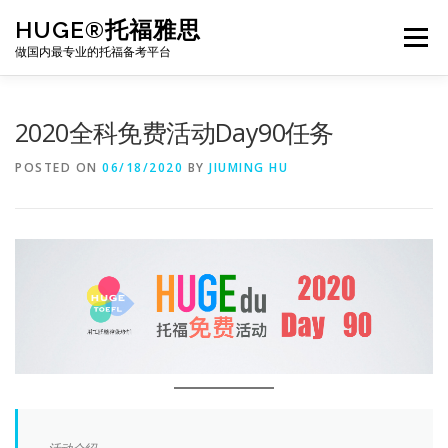
Skip
HUGE®托福雅思
to
Menu
content
做国内最专业的托福备考平台
TOEFL课程｜其他课程
TOEFL各科主页
2020全科免费活动Day90任务
POSTED ON
06/18/2020
BY
JIUMING HU
TOEFL干货资料
备考｜课程规划
团队
BJ北京｜OFFICE
托福题库登陆