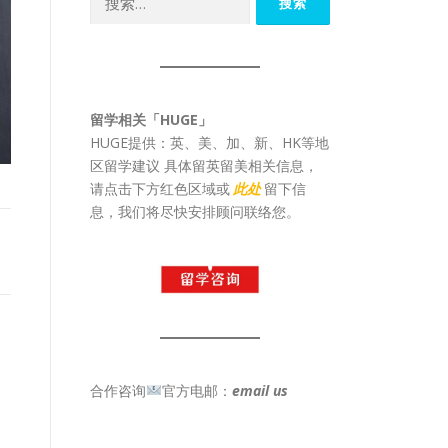
索：
留学相关「HUGE」
HUGE提供：英、美、加、新、HK等地
区留学建议 具体留英留美相关信息，
请点击下方红色区域或
此处
留下信
息，我们将尽快安排顾问联络您。
合作咨询
官方电邮：
email us