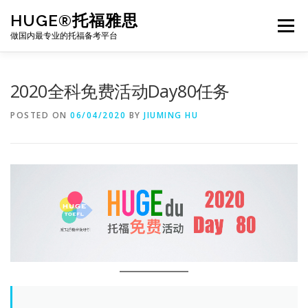
Skip
HUGE®托福雅思
to
Menu
content
做国内最专业的托福备考平台
TOEFL课程｜其他课程
TOEFL各科主页
2020全科免费活动Day80任务
POSTED ON
06/04/2020
BY
JIUMING HU
TOEFL干货资料
备考｜课程规划
团队
BJ北京｜OFFICE
托福题库登陆