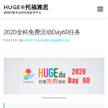
Skip
HUGE®托福雅思
to
Menu
content
做国内最专业的托福备考平台
TOEFL课程｜其他课程
TOEFL各科主页
2020全科免费活动Day60任务
POSTED ON
05/07/2020
BY
JIUMING HU
TOEFL干货资料
备考｜课程规划
团队
BJ北京｜OFFICE
托福题库登陆