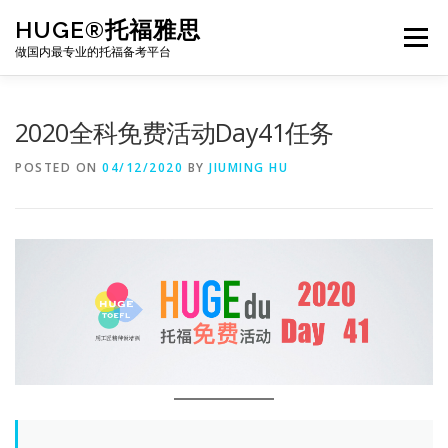
Skip
HUGE®托福雅思
to
Menu
content
做国内最专业的托福备考平台
TOEFL课程｜其他课程
TOEFL各科主页
2020全科免费活动Day41任务
POSTED ON
04/12/2020
BY
JIUMING HU
TOEFL干货资料
备考｜课程规划
团队
BJ北京｜OFFICE
托福题库登陆