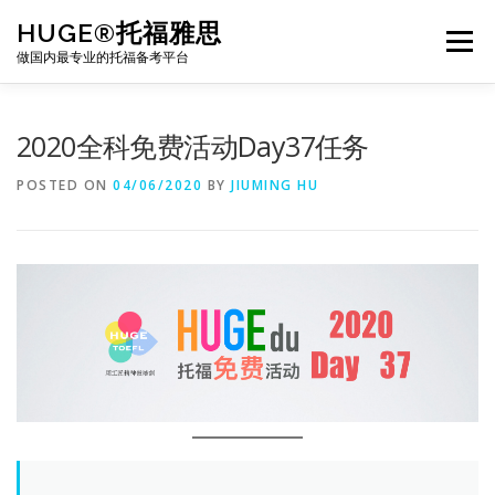
Skip
HUGE®托福雅思
to
Menu
content
做国内最专业的托福备考平台
TOEFL课程｜其他课程
TOEFL各科主页
2020全科免费活动Day37任务
POSTED ON
04/06/2020
BY
JIUMING HU
TOEFL干货资料
备考｜课程规划
团队
BJ北京｜OFFICE
托福题库登陆