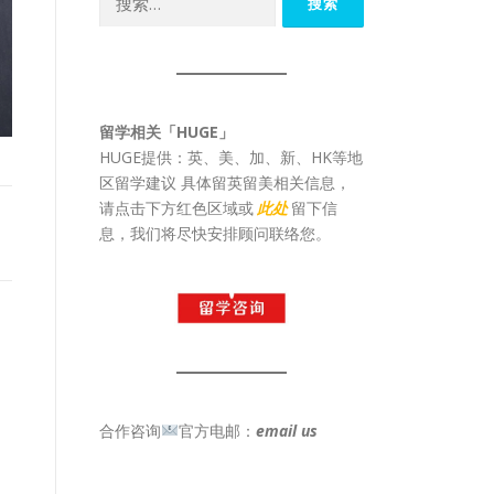
索：
留学相关「HUGE」
HUGE提供：英、美、加、新、HK等地
区留学建议 具体留英留美相关信息，
请点击下方红色区域或
此处
留下信
息，我们将尽快安排顾问联络您。
合作咨询
官方电邮：
email us