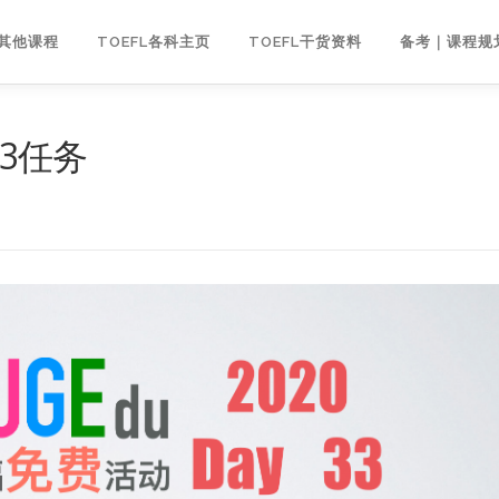
｜其他课程
TOEFL各科主页
TOEFL干货资料
备考｜课程规
33任务