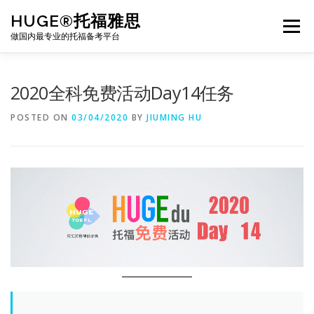
Skip
HUGE®托福雅思
to
Menu
content
做国内最专业的托福备考平台
TOEFL课程｜其他课程
TOEFL各科主页
2020全科免费活动Day14任务
POSTED ON
03/04/2020
BY
JIUMING HU
TOEFL干货资料
备考｜课程规划
团队
BJ北京｜OFFICE
托福题库登陆