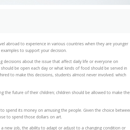
vel abroad to experience in various countries when they are younger
or examples to support your decision.
g decisions about the issue that affect daily life or everyone on
 should be open each day or what kinds of food should be served in
e hired to make this decisions, students almost never involved. which
the future of their children; children should be allowed to make the
o spend its money on amusing the people. Given the choice betwee
ose to spend those dollars on art.
 a new job, the ability to adapt or adjust to a changing condition or