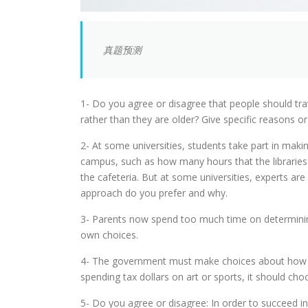
真题预测
1- Do you agree or disagree that people should tra
rather than they are older? Give specific reasons 
2- At some universities, students take part in makin
campus, such as how many hours that the libraries
the cafeteria. But at some universities, experts ar
approach do you prefer and why.
3- Parents now spend too much time on determining 
own choices.
4- The government must make choices about how t
spending tax dollars on art or sports, it should cho
5- Do you agree or disagree: In order to succeed in