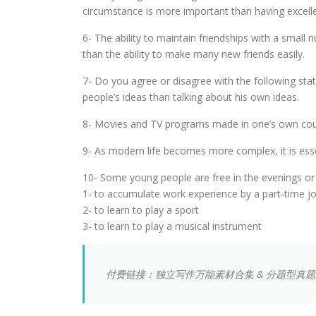
circumstance is more important than having excell
6- The ability to maintain friendships with a small
than the ability to make many new friends easily.
7- Do you agree or disagree with the following sta
people’s ideas than talking about his own ideas.
8- Movies and TV programs made in one’s own coun
9- As modern life becomes more complex, it is esse
10- Some young people are free in the evenings or
1- to accumulate work experience by a part-time j
2- to learn to play a sport
3- to learn to play a musical instrument
付费链接：独立写作万能素材合集 & 分题型真