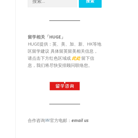
索：
留学相关「HUGE」
HUGE提供：英、美、加、新、HK等地
区留学建议 具体留英留美相关信息，
请点击下方红色区域或
此处
留下信
息，我们将尽快安排顾问联络您。
合作咨询
官方电邮：
email us