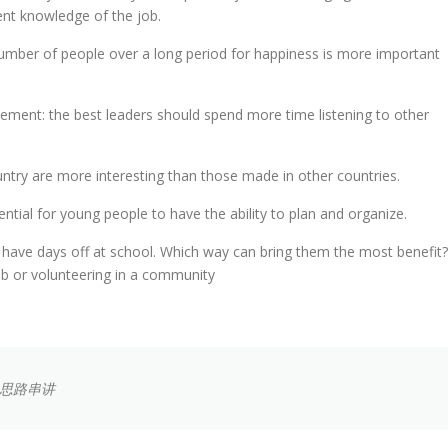
ent knowledge of the job.
 number of people over a long period for happiness is more important
tement: the best leaders should spend more time listening to other
try are more interesting than those made in other countries.
ntial for young people to have the ability to plan and organize.
 have days off at school. Which way can bring them the most benefit?
ob or volunteering in a community
题思路串讲