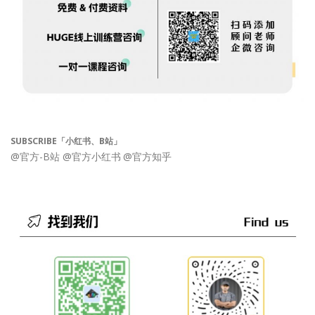
SUBSCRIBE「小红书、B站」
@官方-B站
@官方小红书
@官方知乎