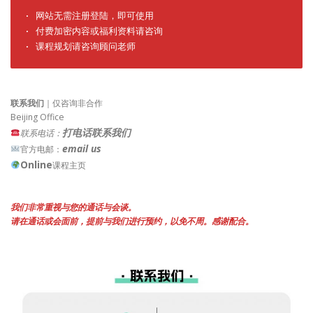
· 网站无需注册登陆，即可使用

· 付费加密内容或福利资料请咨询

· 课程规划请咨询顾问老师
联系我们
｜仅咨询非合作
Beijing Office
打电话联系我们
联系电话：
email us
官方电邮：
Online
课程主页
我们非常重视与您的通话与会谈。
请在通话或会面前，提前与我们进行预约，以免不周。感谢配合。