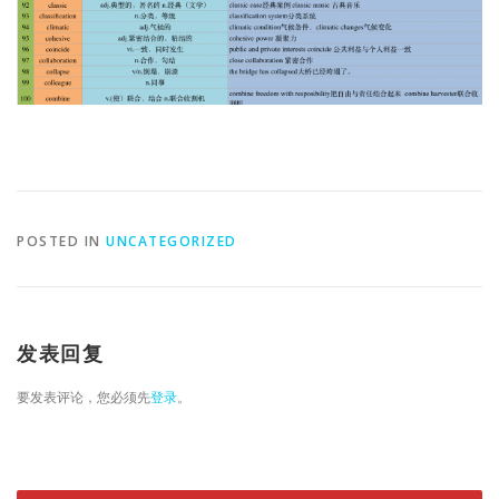
POSTED IN
UNCATEGORIZED
发表回复
要发表评论，您必须先
登录
。