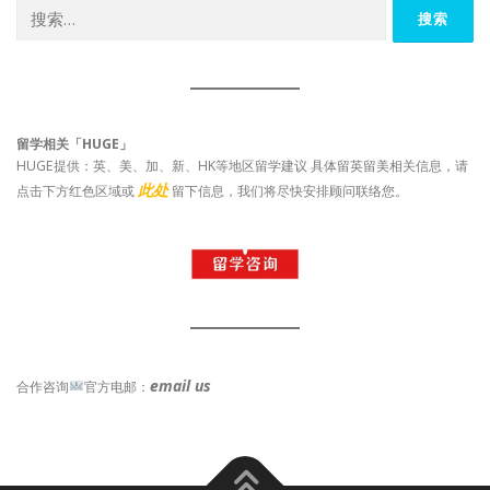
搜
索：
留学相关「HUGE」
HUGE提供：英、美、加、新、HK等地区留学建议 具体留英留美相关信息，请
此处
点击下方红色区域或
留下信息，我们将尽快安排顾问联络您。
email us
合作咨询
官方电邮：