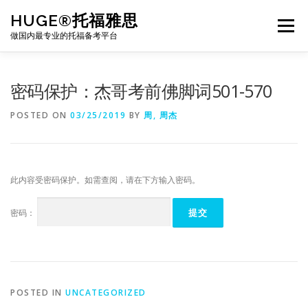
Skip
HUGE®托福雅思
to
Menu
content
做国内最专业的托福备考平台
TOEFL课程｜其他课程
TOEFL各科主页
密码保护：杰哥考前佛脚词501-570
POSTED ON
03/25/2019
BY
周, 周杰
TOEFL干货资料
备考｜课程规划
团队
此内容受密码保护。如需查阅，请在下方输入密码。
BJ北京｜OFFICE
托福题库登陆
密码：
POSTED IN
UNCATEGORIZED