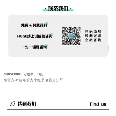
SUBSCRIBE「小红书、B站」
@官方-B站
@官方小红书
@官方知乎