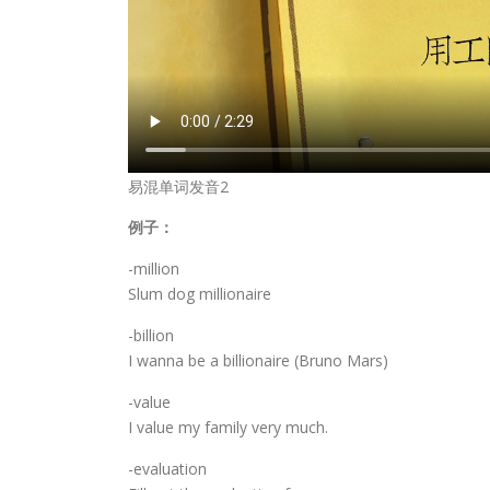
易混单词发音2
例子：
-million
Slum dog millionaire
-billion
I wanna be a billionaire (Bruno Mars)
-value
I value my family very much.
-evaluation