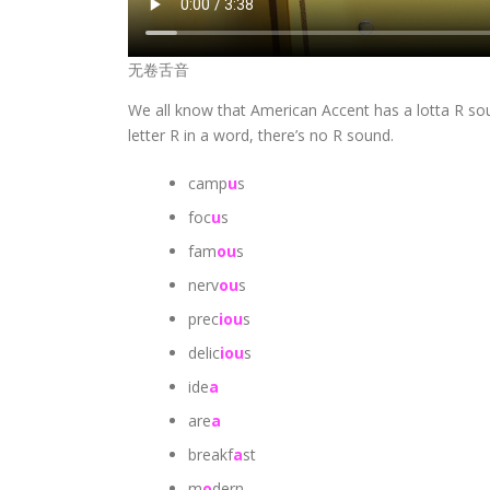
无卷舌音
We all know that American Accent has a lotta R so
letter R in a word, there’s no R sound.
camp
u
s
foc
u
s
fam
ou
s
nerv
ou
s
prec
iou
s
delic
iou
s
ide
a
are
a
breakf
a
st
m
o
dern