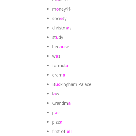
m
o
ney$$
soci
e
ty
christm
a
s
st
u
dy
bec
au
se
w
a
s
formul
a
dram
a
B
uc
kingham Palace
l
a
w
Grandm
a
p
a
st
pizz
a
first of
all