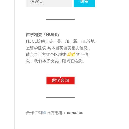
索：
留学相关「HUGE」
HUGE提供：英、美、加、新、HK等地
区留学建议 具体留英留美相关信息，
请点击下方红色区域或
此处
留下信
息，我们将尽快安排顾问联络您。
合作咨询
官方电邮：
email us