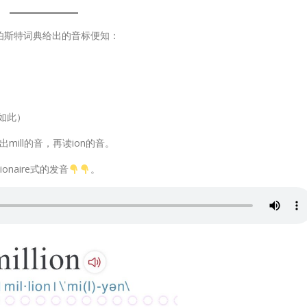
伯斯特词典给出的音标便知：
是如此）
ill的音，再读ion的音。
l-ionaire式的发音
。