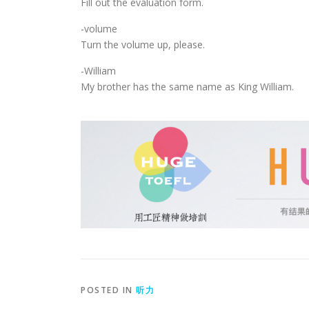
Fill out the evaluation form.
-volume
Turn the volume up, please.
-William
My brother has the same name as King William.
POSTED IN
听力