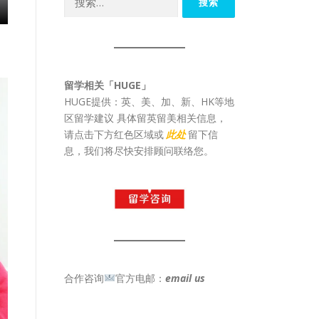
索：
留学相关「HUGE」
HUGE提供：英、美、加、新、HK等地
区留学建议 具体留英留美相关信息，
请点击下方红色区域或
此处
留下信
息，我们将尽快安排顾问联络您。
合作咨询
官方电邮：
email us