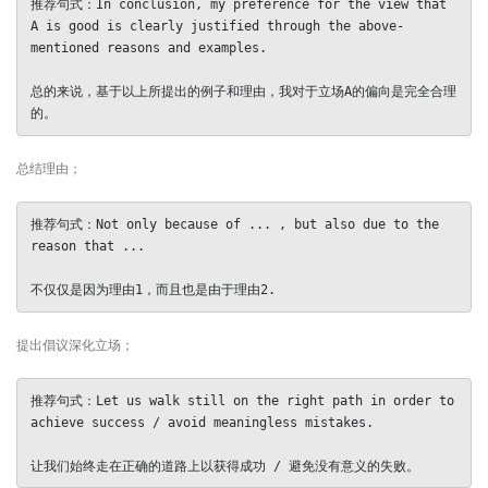
推荐句式：In conclusion, my preference for the view that 
A is good is clearly justified through the above-
mentioned reasons and examples.

总的来说，基于以上所提出的例子和理由，我对于立场A的偏向是完全合理
总结理由；
推荐句式：Not only because of ... , but also due to the 
reason that ...

提出倡议深化立场；
推荐句式：Let us walk still on the right path in order to 
achieve success / avoid meaningless mistakes.
