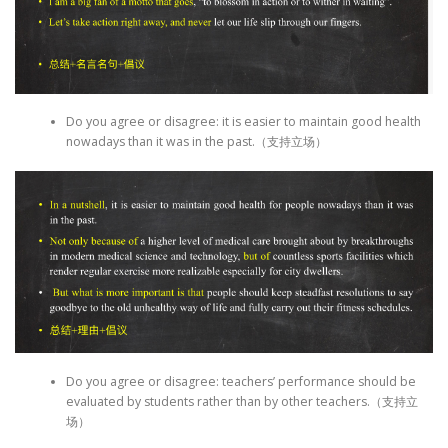
Do you agree or disagree: it is easier to maintain good health
nowadays than it was in the past.（支持立场）
Do you agree or disagree: teachers’ performance should be
evaluated by students rather than by other teachers.（支持立
场）