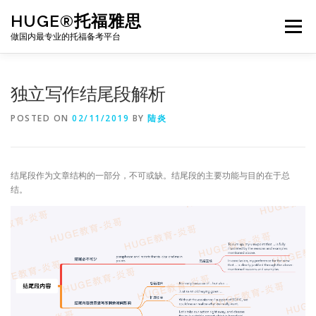
Skip
HUGE®托福雅思
to
Menu
content
做国内最专业的托福备考平台
TOEFL课程｜其他课程
TOEFL各科主页
独立写作结尾段解析
POSTED ON
02/11/2019
BY
陆炎
TOEFL干货资料
备考｜课程规划
团队
结尾段作为文章结构的一部分，不可或缺。结尾段的主要功能与目的在于总
BJ北京｜OFFICE
托福题库登陆
结。