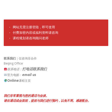
· 网站无需注册登陆，即可使用

· 付费加密内容或福利资料请咨询

· 课程规划请咨询顾问老师
联系我们
｜仅咨询非合作
Beijing Office
打电话联系我们
联系电话：
email us
官方电邮：
Online
课程主页
我们非常重视与您的通话与会谈。
请在通话或会面前，提前与我们进行预约，以免不周。感谢配合。