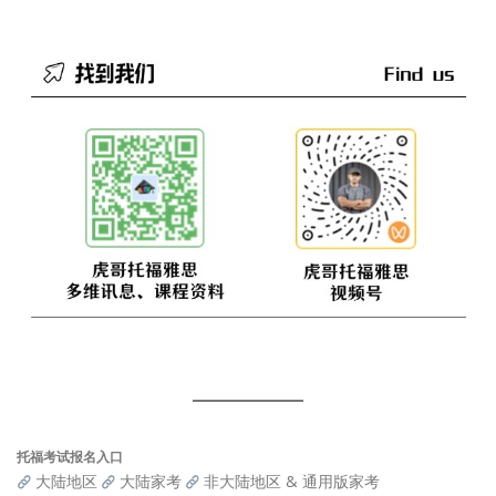
托福考试报名入口
大陆地区
大陆家考
非大陆地区 & 通用版家考