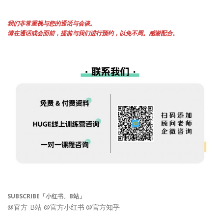
我们非常重视与您的通话与会谈。
请在通话或会面前，提前与我们进行预约，以免不周。感谢配合。
SUBSCRIBE「小红书、B站」
@官方-B站
@官方小红书
@官方知乎